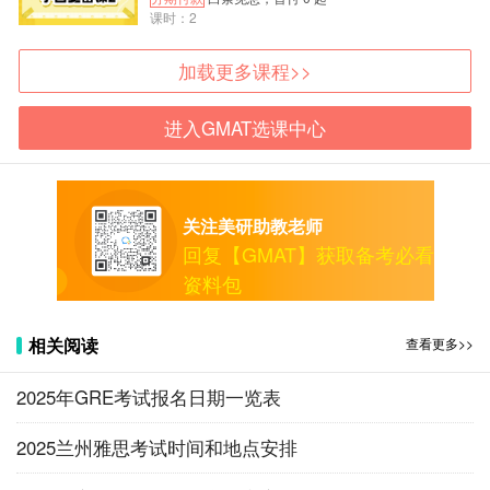
课时：2
之后就可以选择日期地点报名GMAT考试了。
5 选择考试国家、省份、城市，页面会出现你可选
加载更多课程>>
择的临近考点。
进入GMAT选课中心
关注美研助教老师
回复【GMAT】获取备考必看
资料包
相关阅读
查看更多>>
2025年GRE考试报名日期一览表
2025兰州雅思考试时间和地点安排