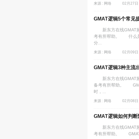
来源 : 网络
02月27日 
GMAT逻辑5个常见
新东方在线GMAT频道
考有所帮助。 什么是
分...
来源 : 网络
02月09日 
GMAT逻辑3种主流
新东方在线GMAT频道
备考有所帮助。 GM
时，...
来源 : 网络
02月08日 
GMAT逻辑如何判
新东方在线GMAT频道
考有所帮助。 GMAT逻辑选