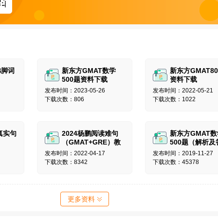
佛脚词
新东方GMAT数学
新东方GMAT80
500题资料下载
资料下载
发布时间：2023-05-26
发布时间：2022-05-21
下载次数：806
下载次数：1022
T真实句
2024杨鹏阅读难句
新东方GMAT数
（GMAT+GRE）教
500题（解析及
程
案）
发布时间：2022-04-17
发布时间：2019-11-27
下载次数：8342
下载次数：45378
更多资料