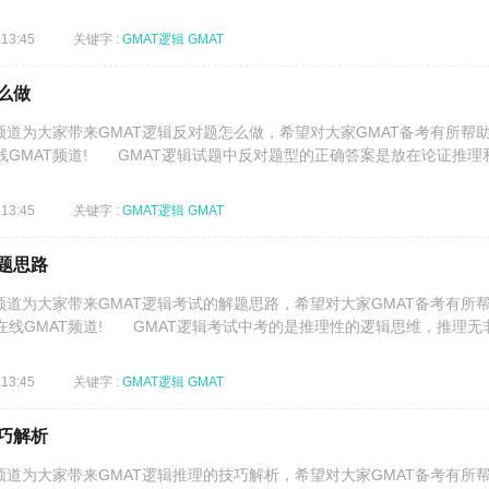
13:45
关键字 :
GMAT逻辑
GMAT
么做
道为大家带来GMAT逻辑反对题怎么做，希望对大家GMAT备考有所帮
线GMAT频道! GMAT逻辑试题中反对题型的正确答案是放在论证推理
13:45
关键字 :
GMAT逻辑
GMAT
解题思路
道为大家带来GMAT逻辑考试的解题思路，希望对大家GMAT备考有所
在线GMAT频道! GMAT逻辑考试中考的是推理性的逻辑思维，推理无
13:45
关键字 :
GMAT逻辑
GMAT
技巧解析
道为大家带来GMAT逻辑推理的技巧解析，希望对大家GMAT备考有所