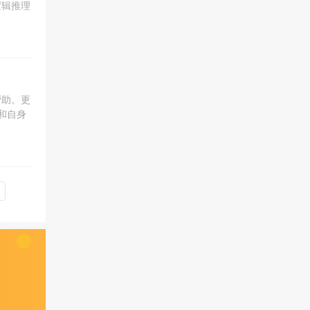
逻辑推理
帮助。更
和自身