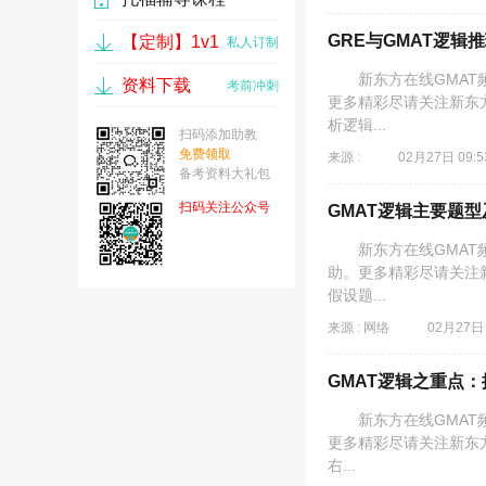
GRE与GMAT逻辑
【定制】1v1
私人订制
新东方在线GMAT频
资料下载
考前冲刺
更多精彩尽请关注新东方
析逻辑...
扫码添加助教
免费领取
来源 :
02月27日 09:5
备考资料大礼包
扫码关注公众号
GMAT逻辑主要题
新东方在线GMAT频
助。更多精彩尽请关注
假设题...
来源 : 网络
02月27日 
GMAT逻辑之重点
新东方在线GMAT频
更多精彩尽请关注新东
右...