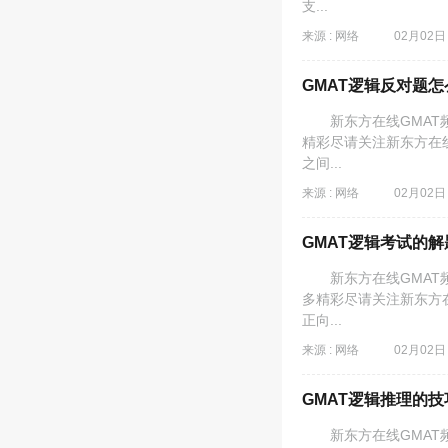
支...
来源 : 网络
02月02日 
GMAT逻辑反对题怎
新东方在线GMAT频
精彩尽请关注新东方在
之间...
来源 : 网络
02月02日 
GMAT逻辑考试的
新东方在线GMAT频
多精彩尽请关注新东方
正向...
来源 : 网络
02月02日 
GMAT逻辑推理的
新东方在线GMAT频