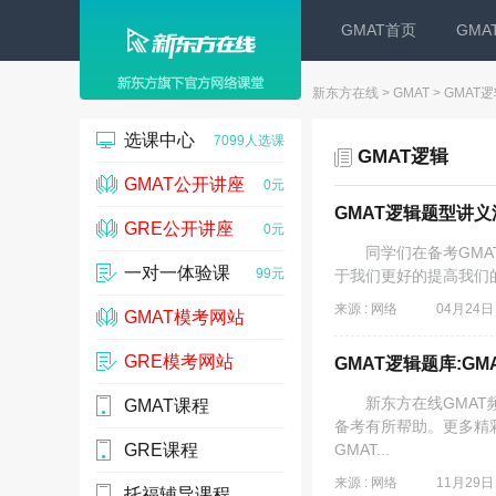
GMAT首页
GMA
新东方在线
>
GMAT
>
GMAT
选课中心
7099人选课
GMAT逻辑
GMAT公开讲座
0元
GMAT逻辑题型讲义
GRE公开讲座
0元
同学们在备考GMAT
一对一体验课
99元
于我们更好的提高我们的
来源 : 网络
04月24日 
GMAT模考网站
GRE模考网站
10000人
GMAT逻辑题库:G
新东方在线GMAT频道
GMAT课程
备考有所帮助。更多精彩
GRE课程
GMAT...
来源 : 网络
11月29日 
托福辅导课程